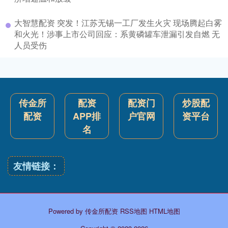
大智慧配资 突发！江苏无锡一工厂发生火灾 现场腾起白雾
和火光！涉事上市公司回应：系黄磷罐车泄漏引发自燃 无
人员受伤
传金所
配资
配资门
炒股配
配资
APP排
户官网
资平台
名
友情链接：
Powered by
传金所配资
RSS地图
HTML地图