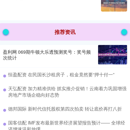
推荐资讯
盈利网 069期牛顿大乐透预测奖号：奖号频
次统计
恒盈配资 在民国长沙租房子，租金竟然要“押十付一”
天弘配资 加力精准供给 抓实推介促销！云南着力巩固增强
房地产市场企稳向好态势
德邦国际 新时代信托股权第四次拍卖 转让底价再打八折
国客信配 IMF发布最新世界经济展望报告预计—— 全球经
济增速温和放缓