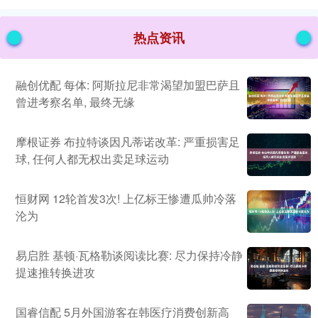
热点资讯
融创优配 每体: 阿斯拉尼非常渴望加盟巴萨且
曾进考察名单, 最终无缘
摩根证券 布拉特谈因凡蒂诺改革: 严重损害足
球, 任何人都无权出卖足球运动
恒财网 12轮首发3次! 上亿标王惨遭瓜帅冷落
沦为
易启胜 基顿·瓦格勒谈阅读比赛: 尽力保持冷静
提速推转换进攻
国睿信配 5月外国游客在韩医疗消费创新高