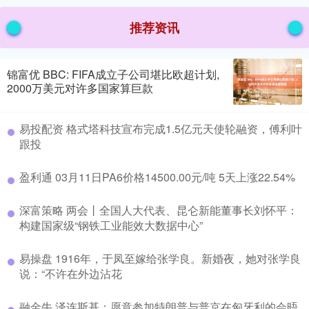
推荐资讯
锦富优 BBC: FIFA成立子公司堪比欧超计划,
2000万美元对许多国家算巨款
易投配资 格式塔科技宣布完成1.5亿元天使轮融资，傅利叶
跟投
盈利通 03月11日PA6价格14500.00元/吨 5天上涨22.54%
深富策略 两会丨全国人大代表、昆仑新能董事长刘怀平：
构建国家级“钢铁工业能效大数据中心”
易操盘 1916年，于凤至嫁给张学良。新婚夜，她对张学良
说：“不许在外边沾花
融金牛 泽连斯基：愿意参加特朗普与普京在匈牙利的会晤