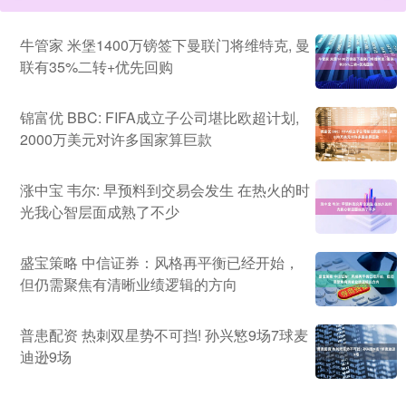
牛管家 米堡1400万镑签下曼联门将维特克, 曼
联有35%二转+优先回购
锦富优 BBC: FIFA成立子公司堪比欧超计划,
2000万美元对许多国家算巨款
涨中宝 韦尔: 早预料到交易会发生 在热火的时
光我心智层面成熟了不少
盛宝策略 中信证券：风格再平衡已经开始，
但仍需聚焦有清晰业绩逻辑的方向
普患配资 热刺双星势不可挡! 孙兴慜9场7球麦
迪逊9场