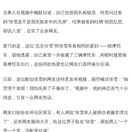
当事人在视频中幽默自述，自己也曾因长相疑惑，特意问过爸
妈“张雪是不是我失散多年的兄弟”，结果被爸妈吐槽“胡思乱想、
胡说八道”，逗笑了众多网友。
更巧的是，这位“北京分雪”和张雪有着相同的爱好——骑摩托
车，据他透露，自己家里一共收藏了三辆摩托车，闲暇时最爱骑
着摩托车出行，这份同款热爱也让网友们直呼缘分拉满。
日前，这位酷似张雪的网友还特意发布视频，隔空喊话张雪：“抽
空理个发呗！我怕先剪了不像你了。”视频中，他的神态语气十分
俏皮，引发一众网友热议。
网友们纷纷在评论区留言，有人调侃“张雪本人被模仿者嫌弃埋汰
了”，还有网友脑洞大开，给这位男子取名“张雷”，调侃两人“一个
雪一个雷，适配度拉满”。